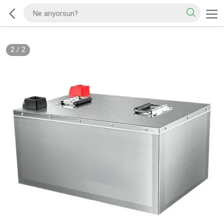
2
/
2