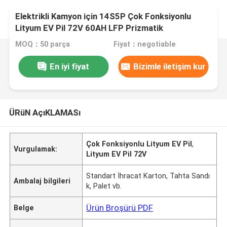
Elektrikli Kamyon için 14S5P Çok Fonksiyonlu
Lityum EV Pil 72V 60AH LFP Prizmatik
MOQ：50 parça
Fiyat：negotiable
En iyi fiyat
Bizimle iletişim kur
ÜRüN AçıKLAMASı
Çok Fonksiyonlu Lityum EV Pil
,
Vurgulamak:
Lityum EV Pil 72V
Standart İhracat Karton, Tahta Sandı
Ambalaj bilgileri
k, Palet vb.
Ürün Broşürü PDF
Belge