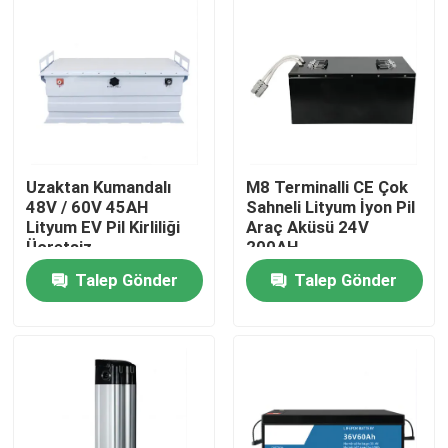
Uzaktan Kumandalı
M8 Terminalli CE Çok
48V / 60V 45AH
Sahneli Lityum İyon Pil
Lityum EV Pil Kirliliği
Araç Aküsü 24V
Ücretsiz
200AH
Talep Gönder
Talep Gönder
Ev
Ürünler
Videolar