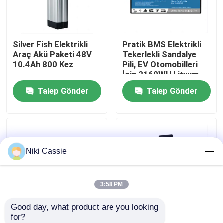
Hakkımızda
Silver Fish Elektrikli
Pratik BMS Elektrikli
Araç Akü Paketi 48V
Tekerlekli Sandalye
Fabrika turu
10.4Ah 800 Kez
Pili, EV Otomobilleri
İçin 2160WH Lityum
İyon Pil
Talep Gönder
Talep Gönder
Kalite kontrol
Bize Ulaşın
Niki Cassie
Haberler
3:58 PM
Bir teklif isteği
Good day, what product are you looking 
for?
Güneş taşınabilir güç istasyonu
Kararlı NCM EV Lityum
Mat Siyah Kılıflı Araba