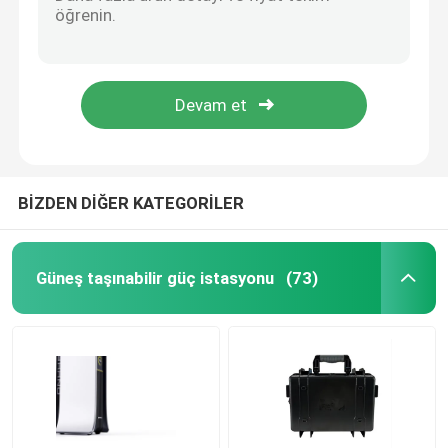
Telekom 14KWH Lityum İyon Pil Derin Döngü 51.2V 280AH Sınıf A
LCD Ekranlı Pratik Ticari UPS Lityum İyon Pil
Lityum EV Pil
Ev Duvara Monte Lityum Demir Fosfat Pil LCD ile Yüksek Verimlilik
OEM Güneş Enerjisi Depolama Lityum Pil Taşınabilir Çok Amaçlı
LifeP04 Lityum Pil
Tıbbi Ekipman Yedeklemesi İçin Toz Geçirmez 10.24KWH UPS Lityum Pil
Enerji Depolama Lityum Pil
BİZDEN DİĞER KATEGORİLER
Lityum Elektrikli Bisiklet Aküsü
Güneş taşınabilir güç istasyonu
(73)
Lityum Demir Fosfat Pil
Hibrit solar invertör
Lityum iyon batarya