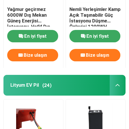
Yağmur geçirmez
Nemli Yerleşimler Kamp
18650 Lityum Pil
6000W Dış Mekan
Açık Taşınabilir Güç
Güneş Enerjisi
İstasyonu Düşme
İstasyonu, Hafif Dış
Önleyici 1200WH
Mekan Mobil Güç
En iyi fiyat
En iyi fiyat
Kaynağı
Bize ulaşın
Bize ulaşın
Lityum EV Pil
(24)