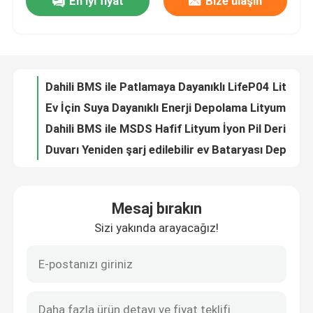
En iyi fiyat
Bize ulaşın
Askeri Yedekleme Sistemleri İçin Çok Sahneli BMS LifeP04 Lityum Pil 220AH
Pratik Kararlı ÖmürP04 Deniz Pili, Ultra Taşınabilir Lityum Prizmatik Hücreler
Hakkımızda
CC CV Derin Çevrim LifeP04 Lityum Pil Hafif 12.8V 100ah Çok Amaçlı
Dayanıklı 18650 Derin Hücreli Lityum Pil, Solar İçin Ev Lityum Derin Çevrim Pil
Fabrika turu
Dahili BMS ile Patlamaya Dayanıklı LifeP04 Lityum Pil 200AH
Ev İçin Suya Dayanıklı Enerji Depolama Lityum Pil 51.2V 100AH
Kalite kontrol
Dahili BMS ile MSDS Hafif Lityum İyon Pil Derin Döngüsü
Duvarı Yeniden şarj edilebilir ev Bataryası Depolama Lityum Bataryası LCD göstergeleri ile 10.24KWH Güneş bataryası depolama için
Güneş Enerjisi İçin Şarj Edilebilir NCM Enerji Depolama Lityum Pil 51.2V
Bize Ulaşın
Hafif IP20 Enerji Depolama Lityum İyon, Off Grid Solar İçin Lityum Pil
Mesaj bırakın
Çok Sahneli IP30 Hibrit Lityum Pil, Şarj Edilebilir Lityum Demir Fosfat Pil
Haberler
Sizi yakında arayacağız!
ROHS Lityum İyon Pil Izgara Depolama, 51.2V 100AH ​​Bluetooth CATL Pil Depolama
Ticari için 5.12KWH Şarj Edilebilir Lityum İyon Pil Uzaktan Monitör
Bir teklif isteği
LCD Ekranlı Duvara Monte Lityum İyon Pil Kesintisiz Ticari
Beyaz Metal Kasalı Ticari Enerji Depolama Lityum Pil 100A
Güneş taşınabilir güç istasyonu