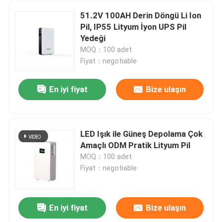
51.2V 100AH ​​Derin Döngü Li Ion
Pil, IP55 Lityum İyon UPS Pil
Yedeği
MOQ：100 adet
Fiyat：negotiable
En iyi fiyat
Bize ulaşın
LED Işık ile Güneş Depolama Çok
Amaçlı ODM Pratik Lityum Pil
MOQ：100 adet
Fiyat：negotiable
En iyi fiyat
Bize ulaşın