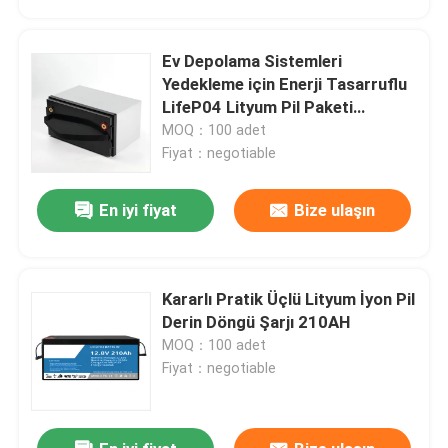
Ev Depolama Sistemleri
Yedekleme için Enerji Tasarruflu
LifeP04 Lityum Pil Paketi
3072WH
MOQ：100 adet
Fiyat：negotiable
En iyi fiyat
Bize ulaşın
Kararlı Pratik Üçlü Lityum İyon Pil
Ev
Derin Döngü Şarjı 210AH
MOQ：100 adet
Fiyat：negotiable
Ürünler
Videolar