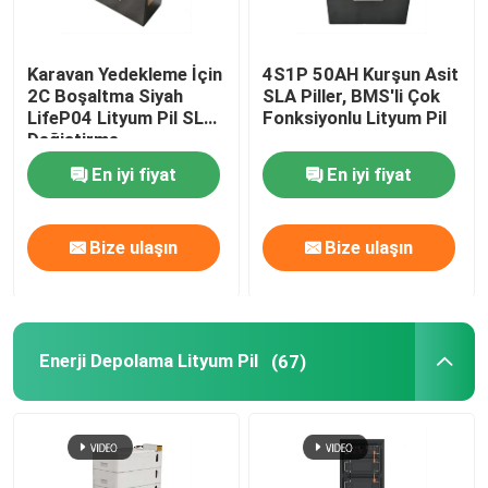
Karavan Yedekleme İçin
4S1P 50AH Kurşun Asit
2C Boşaltma Siyah
SLA Piller, BMS'li Çok
LifeP04 Lityum Pil SLA
Fonksiyonlu Lityum Pil
Değiştirme
En iyi fiyat
En iyi fiyat
Bize ulaşın
Bize ulaşın
Enerji Depolama Lityum Pil
(67)