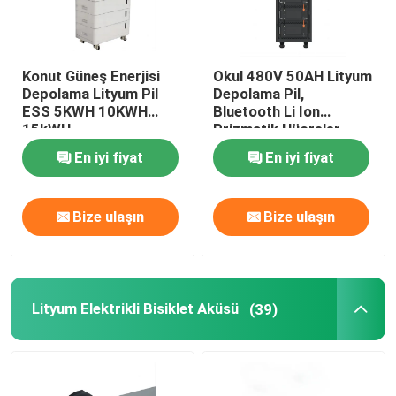
Konut Güneş Enerjisi
Okul 480V 50AH Lityum
Depolama Lityum Pil
Depolama Pil,
ESS 5KWH 10KWH
Bluetooth Li Ion
15kWH
Prizmatik Hücreler
En iyi fiyat
En iyi fiyat
Bize ulaşın
Bize ulaşın
Lityum Elektrikli Bisiklet Aküsü
(39)