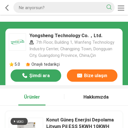
Yongsheng Technology Co.，Ltd.
7th Floor, Building 1, Wanfeng Technology
Industry Center, Changping Town, Dongguan
City, Guangdong Province, China,Çin
5.0
Onaylı tedarikçi
Şimdi ara
Bize ulaşın
Ürünler
Hakkımızda
Konut Güneş Enerjisi Depolama
Lityum Pil ESS 5KWH 10KWH