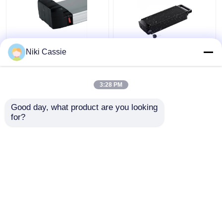
13S6P PC ABS Lityum
BMS 10.4AH Elektrikli
Niki Cassie
Elektrikli Bisiklet Aküsü
Bisiklet Aküsü, Ebike
Arka Ve Kuyruk
İçin Pratik Lityum İyon
Çerçevesi 36V
Pil
3:28 PM
En iyi fiyat
En iyi fiyat
Good day, what product are you looking 
for?
Bize ulaşın
Bize ulaşın
Daha fazla göster
Ana sayfa
Hakkımızda
Bize ulaşın
Desktop Site
site haritası
Gizlilik Politikası