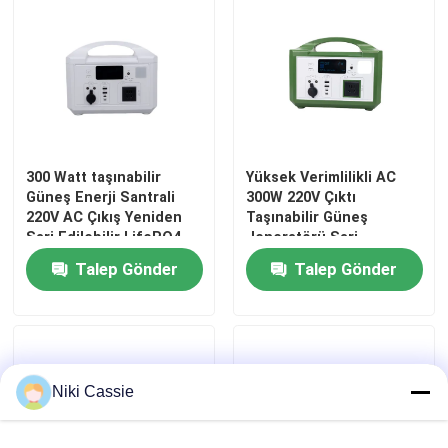
300 Watt taşınabilir
Yüksek Verimlilikli AC
Güneş Enerji Santrali
300W 220V Çıktı
220V AC Çıkış Yeniden
Taşınabilir Güneş
Şarj Edilebilir LifePO4
Jeneratörü Şarj
Bataryası Açık Hava
edilebilir LifePO4
Talep Gönder
Talep Gönder
Kampı için
Bataryası Açık Hava
Yürüyüşleri İçin
Ev
Ürünler
Niki Cassie
Videolar