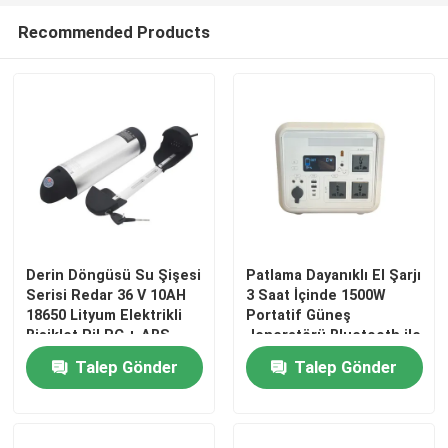
Recommended Products
Derin Döngüsü Su Şişesi
Patlama Dayanıklı El Şarjı
Serisi Redar 36 V 10AH
3 Saat İçinde 1500W
18650 Lityum Elektrikli
Portatif Güneş
Bisiklet Pil PC + ABS
Jeneratörü Bluetooth ile
Durumda Elektrikli
Açık Hava Kampı için
Talep Gönder
Talep Gönder
Scooter